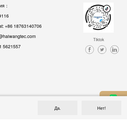
ния：
9116
t: +86 18763140706
@haiwangtec.com
Tiktok
1 5621557
WhatsApp
Да.
Нет!
WhatsApp
|
Карта сайта
|
Правовое заявление