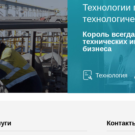
Технологии 
технологич
Король всегда
технических 
бизнеса
Технология
луги
Контакт