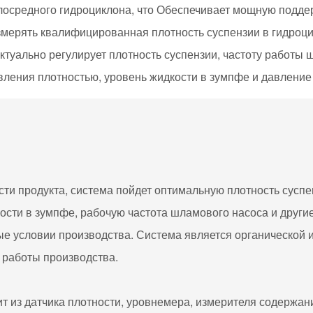
лосредного гидроциклона, что Обеспечивает мощную подде
змерять квалифицированная плотность суспензии в гидроц
ектуально регулирует плотность суспензии, частоту работы
вления плотностью, уровень жидкости в зумпфе и давление
сти продукта, система пойдет оптимальную плотность сусп
ости в зумпфе, рабочую частота шламового насоса и други
ые условии производства. Система является органической
й работы производства.
т из датчика плотности, уровнемера, измерителя содержани