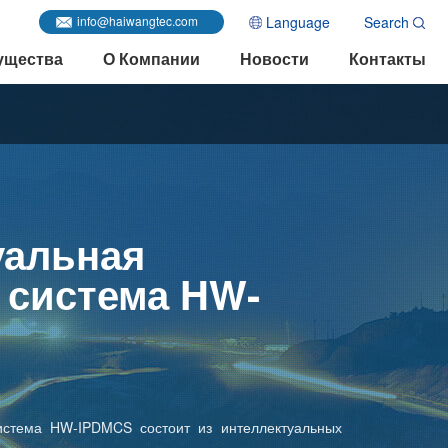
Language
Search
info@haiwangtec.com
ущества
О Компании
Новости
Контакты
уальная
 система HW-
система HW-IPDMCS состоит из интеллектуальных