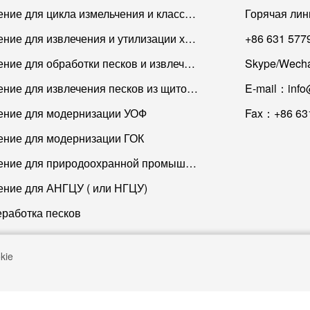
Решение для цикла измельчения и классификации
Горячая ли
Решение для извлечения и утилизации хвостов
+86 631 577
Решение для обработки песков и извлечения мелких песков
Skype/Wecha
Решение для извлечения песков из щитового раствора
E-mail：info
ние для модернизации УОФ
Fax：+86 63
ние для модернизации ГОК
Решение для природоохранной промышленности
ние для АНГЦУ ( или НГЦУ)
работка песков
kie
at/WhatsAPP:
+86 18763140706
E-mail:
info@haiwangtec.com