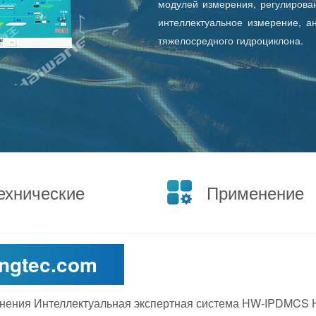
модулей измерения, регулирова
интеллектуальное измерение, а
тяжелосредного гидроциклона.
ехнические
Применение
ngtec.com
енения
Интеллектуальная экспертная система HW-IPDMCS 