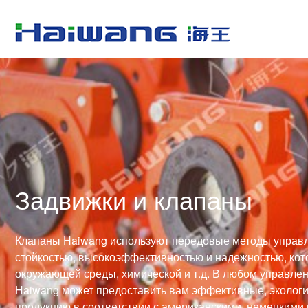
Задвижки и клапаны
Клапаны Haiwang используют передовые методы управл
стойкостью, высокоэффективностью и надежностью, кот
окружающей среды, химической и т.д. В любом управле
Haiwang может предоставить вам эффективные, экологи
продукцию в соответствии с американскими, немецкими 