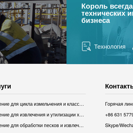
Король всегда
технических 
бизнеса
Технология
луги
Контакт
Решение для цикла измельчения и классификации
Горячая ли
Решение для извлечения и утилизации хвостов
+86 631 577
Решение для обработки песков и извлечения мелких песков
Skype/Wecha