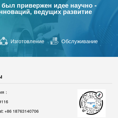
 был привержен идее научно -
инноваций, ведущих развитие
Изготовление
Обслуживание
ы
ния：
9116
t: +86 18763140706