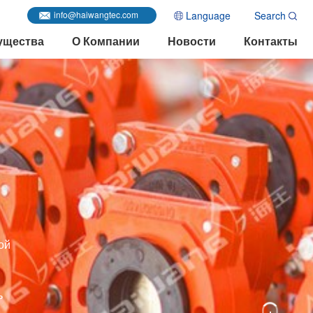
Language
Search
info@haiwangtec.com
ущества
О Компании
Новости
Контакты
ой
ь