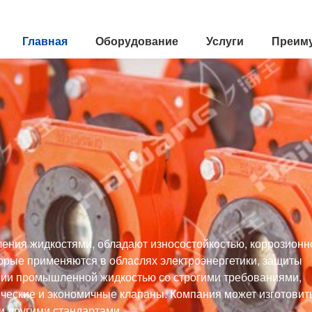
Главная
Оборудование
Услуги
Преим
ения жидкостями, обладают износостойкостью, коррозионн
орые применяются в обласлях электроэнергетики, защиты
нии промышленной жидкостью со строгими требованиями,
ческие и экономичные клапаны. Компания может изготовит
и другими стандартами.