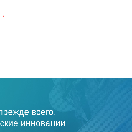
*
прежде всего,
еские инновации